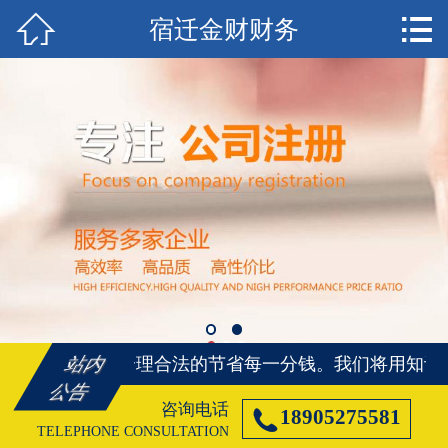


宿迁金财财务
首页

宿迁注册公司
宿迁代理记账
宿迁注册商标
宿迁资质代办
宿迁社保代办
宿迁公司变更
将用知识、帮您合理合法的节省每一分钱。
我们将用知识
站内
宿迁公司注销
公告
咨询电话

18905275581
宿迁客户案例
TELEPHONE CONSULTATION