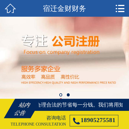


宿迁金财财务
首页

宿迁注册公司
宿迁代理记账
宿迁注册商标
宿迁资质代办
宿迁社保代办
宿迁公司变更
将用知识、帮您合理合法的节省每一分钱。
我们将用知识
站内
宿迁公司注销
公告
咨询电话

18905275581
宿迁客户案例
TELEPHONE CONSULTATION