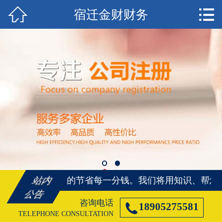


宿迁金财财务
首页

宿迁注册公司
宿迁代理记账
宿迁注册商标
宿迁资质代办
宿迁社保代办
宿迁公司变更
、帮您合理合法的节省每一分钱。
我们将用知识、帮您合
站内
宿迁公司注销
公告
咨询电话

18905275581
宿迁客户案例
TELEPHONE CONSULTATION