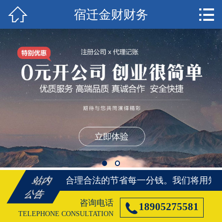


宿迁金财财务
首页

宿迁注册公司
宿迁代理记账
宿迁注册商标
宿迁资质代办
宿迁社保代办
宿迁公司变更
将用知识、帮您合理合法的节省每一分钱。
我们将用知
站内
宿迁公司注销
公告
咨询电话

18905275581
宿迁客户案例
TELEPHONE CONSULTATION