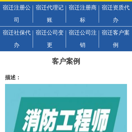
宿迁注册公
宿迁代理记
宿迁注册商
宿迁资质代
司
账
标
办
宿迁社保代
宿迁公司变
宿迁公司注
宿迁客户案
办
更
销
例
客户案例
描述：