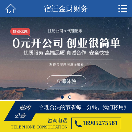


宿迁金财财务
首页

宿迁注册公司
宿迁代理记账
宿迁注册商标
宿迁资质代办
宿迁社保代办
宿迁公司变更
将用知识、帮您合理合法的节省每一分钱。
我们将用知
站内
宿迁公司注销
公告
咨询电话

18905275581
宿迁客户案例
TELEPHONE CONSULTATION