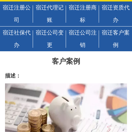
宿迁注册公
宿迁代理记
宿迁注册商
宿迁资质代
司
账
标
办
宿迁社保代
宿迁公司变
宿迁公司注
宿迁客户案
办
更
销
例
客户案例
描述：