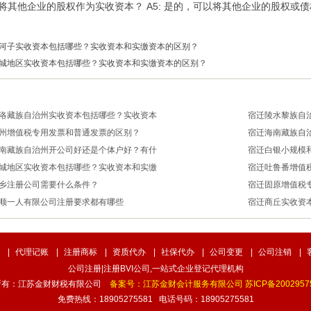
可以将其他企业的股权作为实收资本？ A5: 是的，可以将其他企业的股权
河子实收资本包括哪些？实收资本和实缴资本的区别？
城地区实收资本包括哪些？实收资本和实缴资本的区别？
洛藏族自治州实收资本包括哪些？实收资本
宿迁陵水黎族自
州增值税专用发票和普通发票的区别？
宿迁海南藏族自
-07-16
2024-07-16
南藏族自治州开公司好还是个体户好？有什
宿迁白银小规模
-07-16
2024-07-16
城地区实收资本包括哪些？实收资本和实缴
宿迁吐鲁番增值
-07-16
2024-07-16
乡注册公司需要什么条件？
宿迁固原增值税
-07-16
2024-07-16
顺一人有限公司注册要求都有哪些
宿迁商丘实收资
-07-16
2024-07-16
-07-16
2024-07-16
|
代理记账
|
注册商标
|
资质代办
|
社保代办
|
公司变更
|
公司注销
|
公司注册|注册BVI公司,一站式企业登记代理机构
所有：江苏金财财税有限公司
备案号：江苏金财会计服务有限公司 苏ICP备20029575
免费热线：18905275581 电话号码：18905275581