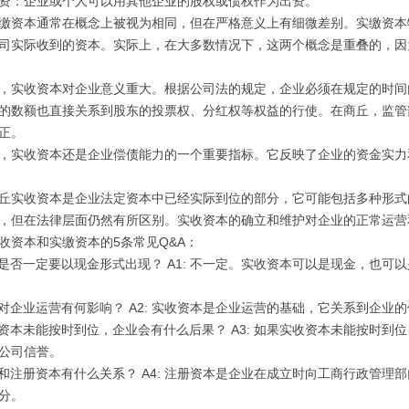
资：企业或个人可以用其他企业的股权或债权作为出资。
缴资本通常在概念上被视为相同，但在严格意义上有细微差别。实缴资本
司实际收到的资本。实际上，在大多数情况下，这两个概念是重叠的，因
，实收资本对企业意义重大。根据公司法的规定，企业必须在规定的时间
的数额也直接关系到股东的投票权、分红权等权益的行使。在商丘，监管
正。
，实收资本还是企业偿债能力的一个重要指标。它反映了企业的资金实力
丘实收资本是企业法定资本中已经实际到位的部分，它可能包括多种形式
，但在法律层面仍然有所区别。实收资本的确立和维护对企业的正常运营
收资本和实缴资本的5条常见Q&A：
资本是否一定要以现金形式出现？ A1: 不一定。实收资本可以是现金，也
资本对企业运营有何影响？ A2: 实收资本是企业运营的基础，它关系到企
实收资本未能按时到位，企业会有什么后果？ A3: 如果实收资本未能按时
公司信誉。
资本和注册资本有什么关系？ A4: 注册资本是企业在成立时向工商行政管
分。