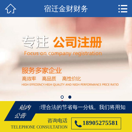


宿迁金财财务
首页

宿迁注册公司
宿迁代理记账
宿迁注册商标
宿迁资质代办
宿迁社保代办
宿迁公司变更
将用知识、帮您合理合法的节省每一分钱。
我们将用知识
站内
宿迁公司注销
公告
咨询电话

18905275581
宿迁客户案例
TELEPHONE CONSULTATION