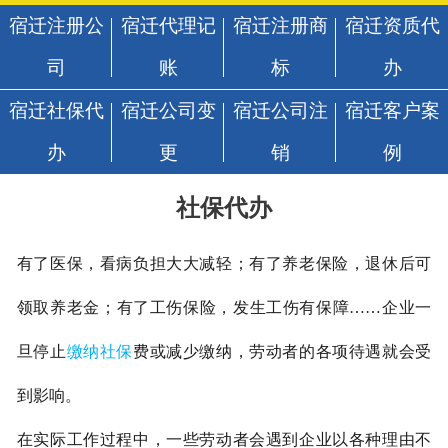
宿迁注册公
宿迁代理记
宿迁注册商
宿迁资质代
司
账
标
办
宿迁社保代
宿迁公司变
宿迁公司注
宿迁客户案
办
更
销
例
社保代办
有了医保，看病负担大大减轻；有了养老保险，退休后可
领取养老金；有了工伤保险，发生工伤有保障
……
企业一
旦停止
缴纳社保
费或减少缴纳，劳动者的各项待遇就会受
到影响。
在实际工作过程中，一些劳动者会遇到企业以各种理由不