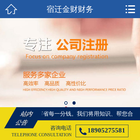


宿迁金财财务
首页

宿迁注册公司
宿迁代理记账
宿迁注册商标
宿迁资质代办
宿迁社保代办
宿迁公司变更
帮您合理合法的节省每一分钱。
我们将用知识、帮您合理
站内
宿迁公司注销
公告
咨询电话

18905275581
宿迁客户案例
TELEPHONE CONSULTATION