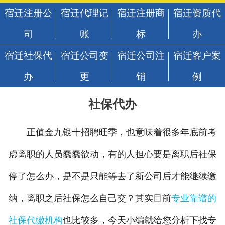
宿迁注册公
宿迁代理记
宿迁注册商
宿迁资质代
司
账
标
办
宿迁社保代
宿迁公司变
宿迁公司注
宿迁客户案
办
更
销
例
社保代办
正值金九银十招聘旺季，也意味着很多年底前考
虑离职的人员蠢蠢欲动，有的人担心要是离职后社保
停了怎么办，是不是只能等去了新公司后才能继续缴
纳，离职之后社保怎么自己交？其实目前
专业靠谱的
社保代缴机构
也比较多，今天小编就给您分析下找专