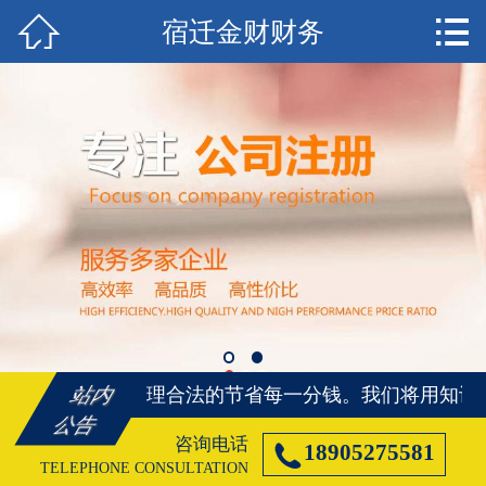


宿迁金财财务
首页

宿迁注册公司
宿迁代理记账
宿迁注册商标
宿迁资质代办
宿迁社保代办
宿迁公司变更
将用知识、帮您合理合法的节省每一分钱。
我们将用知识
站内
宿迁公司注销
公告
咨询电话

18905275581
宿迁客户案例
TELEPHONE CONSULTATION